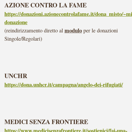
AZIONE CONTRO LA FAME
https://donazioni.azionecontrolafame.it/dona_misto/~mi
donazione
modulo
(reindirizzamento diretto al
per le donazioni
Singole/Regolari)
UNCHR
https://dona.unhcr.it/campagna/angelo-dei-rifugiati/
MEDICI SENZA FRONTIERE
https://www.medicisenzafrontiere.it/sostienici/fai-una-