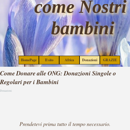
come Nostri 
Vai ai contenuti
bambini
Salta menù
HomePage
Il sito
Africa
Donazioni
GRAZIE
▼
▼
▼
Come Donare alle ONG: Donazioni Singole o
Regolari per i Bambini
Donazioni
Prendetevi prima tutto il tempo necessario.