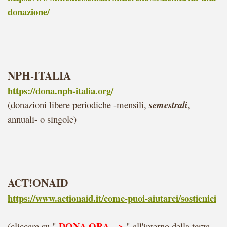
donazione/
NPH-ITALIA
https://dona.nph-italia.org/
(donazioni libere periodiche -mensili,
semestrali
,
annuali- o singole)
ACT!ONAID
https://www.actionaid.it/come-puoi-aiutarci/sostienici
DONA ORA -->
(cliccare su "
" all'interno della terza