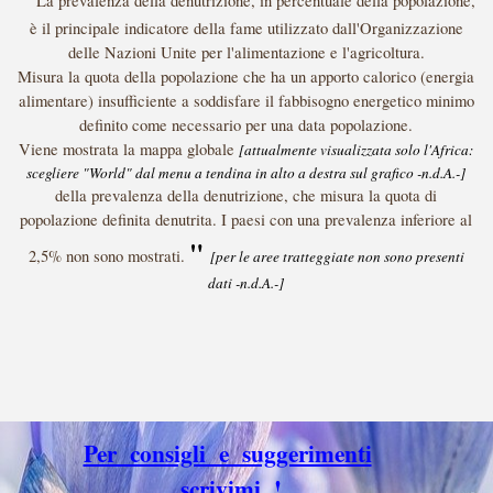
La prevalenza della denutrizione, in percentuale della popolazione,
è il principale indicatore della fame utilizzato dall'Organizzazione
delle Nazioni Unite per l'alimentazione e l'agricoltura.
Misura la quota della popolazione che ha un apporto calorico (energia
alimentare) insufficiente a soddisfare il fabbisogno energetico minimo
definito come necessario per una data popolazione.
Viene mostrata la mappa globale
[attualmente visualizzata solo l'Africa:
scegliere "World" dal menu a tendina in alto a destra sul grafico -n.d.A.-]
della prevalenza della denutrizione, che misura la quota di
popolazione definita denutrita. I paesi con una prevalenza inferiore al
"
2,5% non sono mostrati.
[per le aree tratteggiate non sono presenti
dati -n.d.A.-]
Per consigli e suggerimenti
scrivimi !