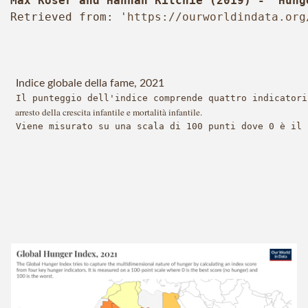
Max Roser and Hannah Ritchie (2019) - "Hung
Retrieved from:
 '
https://ourworldindata.org
Indice globale della fame, 2021
Il
punteggio
dell'indice
comprende
quattro indicatori
arresto della crescita infantile e
mortalità infantile
.
Viene
misurato
su
una
scala
di 100 punti
dove
0
è
il