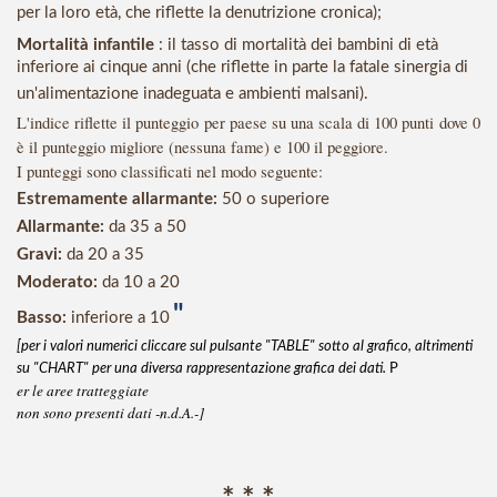
per la loro età, che riflette la denutrizione cronica);
Mortalità infantile
: il tasso di mortalità dei bambini di età
inferiore ai cinque anni (che riflette in parte la fatale sinergia di
un'alimentazione inadeguata e ambienti malsani).
L'indice riflette il punteggio per paese su una scala di 100 punti dove 0
è il punteggio migliore (nessuna fame) e 100 il peggiore.
I punteggi sono classificati nel modo seguente:
Estremamente allarmante:
50 o superiore
Allarmante:
da 35 a 50
Gravi:
da 20 a 35
Moderato:
da 10 a 20
"
Basso:
inferiore a 10
[per i valori numerici cliccare sul pulsante
"TABLE" sotto al grafico, altrimenti
su
"CHART" per una diversa rappresentazione grafica dei dati
.
P
er le aree tratteggiate
non sono presenti dati -n.d.A.-]