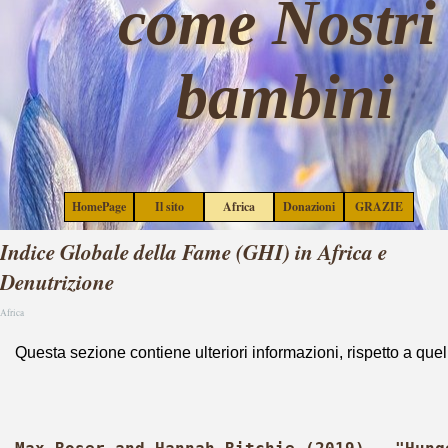
come Nostri 
Vai ai contenuti
bambini
Salta menù
HomePage
Il sito
Africa
Donazioni
GRAZIE
▼
▼
▼
Indice Globale della Fame (GHI) in Africa e
Denutrizione
Africa
Questa sezione contiene ulteriori informazioni, rispetto a que