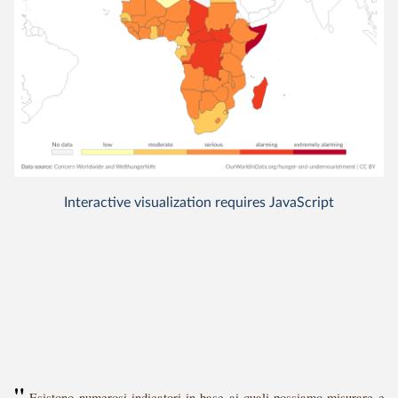
"
Esistono numerosi indicatori in base ai quali possiamo misurare e