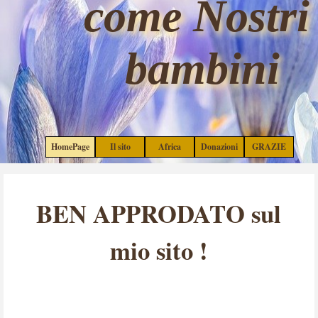
come Nostri 
Vai ai contenuti
bambini
Salta menù
HomePage
Il sito
Africa
Donazioni
GRAZIE
▼
▼
▼
BEN APPRODATO sul
mio sito !