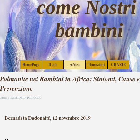
come Nostri 
Vai ai contenuti
bambini
Salta menù
HomePage
Il sito
Africa
Donazioni
GRAZIE
▼
▼
▼
Polmonite nei Bambini in Africa: Sintomi, Cause e
Prevenzione
Africa > BAMBINI IN PERICOLO
Bernadeta Dadonaité, 12 novembre 2019