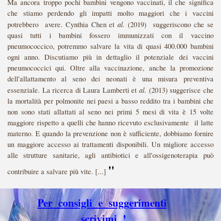
Ma ancora troppo pochi bambini vengono vaccinati, il che significa
che stiamo perdendo gli impatti molto maggiori che i vaccini
al.
potrebbero avere. Cynthia Chen et
(2019) suggeriscono che se
quasi tutti i bambini fossero immunizzati con il vaccino
pneumococcico, potremmo salvare la vita di quasi 400.000 bambini
ogni anno.
Discutiamo più in dettaglio il potenziale dei vaccini
pneumococcici qui.
Oltre alla vaccinazione, anche la promozione
dell'allattamento al seno dei neonati è una misura preventiva
al.
essenziale. La ricerca di Laura Lamberti et
(2013) suggerisce che
la mortalità per polmonite nei paesi a basso reddito tra i bambini che
non sono stati allattati al seno nei primi 5 mesi di vita è 15 volte
maggiore rispetto a quelli che hanno ricevuto esclusivamente il latte
materno.
E quando la prevenzione non è sufficiente, dobbiamo fornire
un maggiore accesso ai trattamenti disponibili. Un migliore accesso
alle strutture sanitarie, agli antibiotici e all'ossigenoterapia può
"
contribuire a salvare più vite. [...]
Per consigli e suggerimenti
scrivimi !