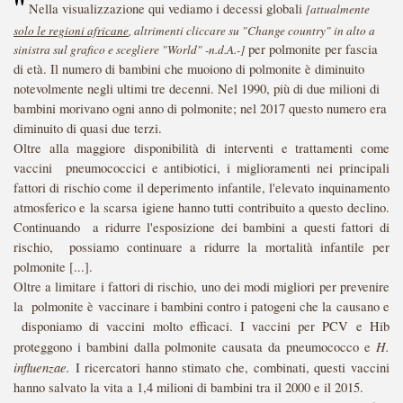
"
Nella visualizzazione qui vediamo i decessi globali
[attualmente
solo le regioni africane
, altrimenti cliccare su "Change country" in alto a
per polmonite per fascia
sinistra sul grafico e scegliere "World" -n.d.A.-]
di età. Il numero di bambini che muoiono di polmonite è diminuito
notevolmente negli ultimi tre decenni. Nel 1990, più di due milioni di
bambini morivano ogni anno di polmonite; nel 2017 questo numero era
diminuito di quasi due terzi.
Oltre alla maggiore disponibilità di interventi e trattamenti come
vaccini pneumococcici e antibiotici, i miglioramenti nei principali
fattori di rischio come il deperimento infantile, l'elevato inquinamento
atmosferico e la scarsa igiene hanno tutti contribuito a questo declino.
Continuando a ridurre l'esposizione dei bambini a questi fattori di
rischio, possiamo continuare a ridurre la mortalità infantile per
polmonite [...].
Oltre a limitare i fattori di rischio, uno dei modi migliori per prevenire
la polmonite è vaccinare i bambini contro i patogeni che la causano e
disponiamo di vaccini molto efficaci. I vaccini per PCV e Hib
H.
proteggono i bambini dalla polmonite causata da pneumococco e
influenzae.
I ricercatori hanno stimato che, combinati, questi vaccini
hanno salvato la vita a 1,4 milioni di bambini tra il 2000 e il
2015.