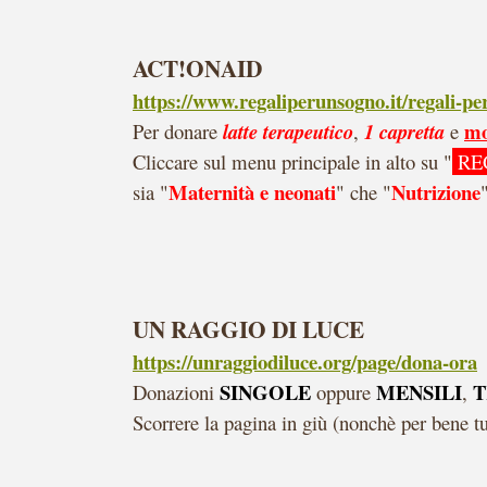
ACT!ONAID
https://www.regaliperunsogno.it/regali-pe
mo
Per donare
latte terapeutico
,
1
capretta
e
Cliccare sul menu principale in alto su "
RE
Maternità e neonati
Nutrizione
sia "
" che "
UN RAGGIO DI LUCE
https://unraggiodiluce.org/page/dona-ora
SINGOLE
MENSILI
T
Donazioni
oppure
,
Scorrere la pagina in giù (nonchè per bene tut