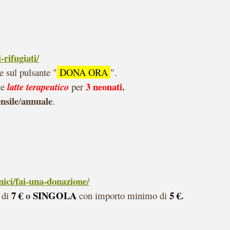
rifugiati/
e sul pulsante "
DONA ORA
".
3 neonati
.
ce
latte terapeutico
per
nsile
annuale
/
.
nici/fai-una-donazione/
7 €
o
SINGOLA
5
€
.
 di
con importo minimo di