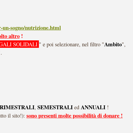
r-un-sogno/nutrizione.html
lto altro
!
Ambito
GALI SOLIDALI
" e poi selezionare, nel filtro "
",
".
RIMESTRALI
SEMESTRALI
ANNUALI
,
ed
!
sono presenti molte possibilità di donare !
to il sito!):