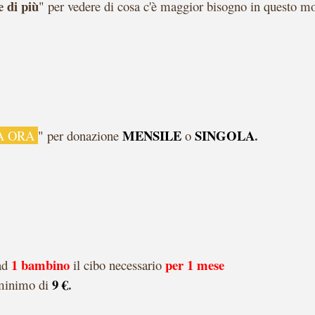
e di più
" per vedere di cosa c'è maggior bisogno in questo 
MENSILE
SINGOLA
.
A ORA
" per d
onazione
o
1 bambino
per 1 mese
ad
il cibo necessario
9 €
.
minimo di