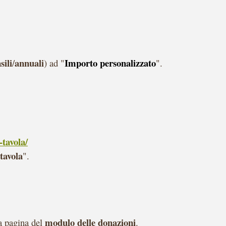
ili
annuali
I
mporto personalizzato
/
) ad "
".
-tavola/
 tavola
".
modulo delle donazioni
la pagina del
.